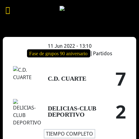
11 Jun 2022
-
13:10
| Partidos
Fase de grupos 90 aniversario
7
C.D. CUARTE
2
DELICIAS-CLUB
DEPORTIVO
TIEMPO COMPLETO