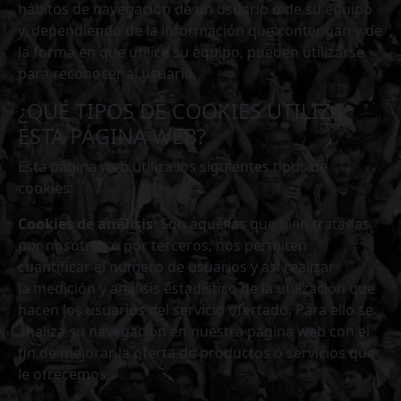
hábitos de navegación de un usuario o de su equipo
y, dependiendo de la información que contengan y de
la forma en que utilice su equipo, pueden utilizarse
para reconocer al usuario.
¿QUÉ TIPOS DE COOKIES UTILIZA
ESTA PÁGINA WEB?
Esta página web utiliza los siguientes tipos de
cookies:
Cookies de análisis
: Son aquéllas que bien tratadas
por nosotros o por terceros, nos permiten
cuantificar el número de usuarios y así realizar
la medición y análisis estadístico de la utilización que
hacen los usuarios del servicio ofertado. Para ello se
analiza su navegación en nuestra página web con el
fin de mejorar la oferta de productos o servicios que
le ofrecemos.