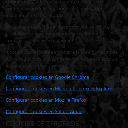
cookies
instaladas en su equipo mediante la
configuración de las opciones del navegador
instalado en su ordenador.
En la mayoría de los navegadores web se ofrece la
posibilidad de permitir, bloquear o eliminar las
cookies instaladas en su equipo.
A continuación puede acceder a la configuración de
los navegadores webs más frecuentes para aceptar,
instalar o desactivar las cookies:
Configurar cookies en Google Chrome
Configurar cookies en Microsoft Internet Explorer
Configurar cookies en Mozilla Firefox
Configurar cookies en Safari (Apple)
COOKIES DE TERCEROS.