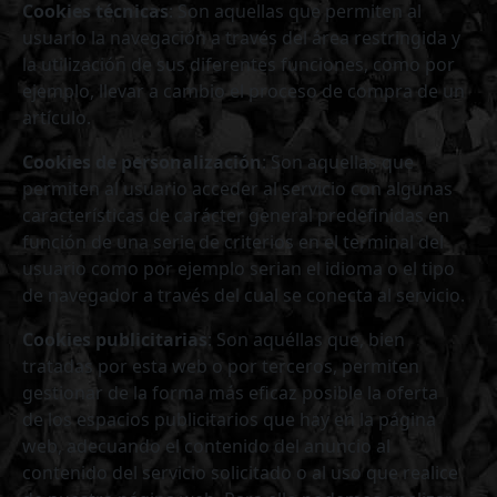
Cookies técnicas
: Son aquellas que permiten al
usuario la navegación a través del área restringida y
la utilización de sus diferentes funciones, como por
ejemplo, llevar a cambio el proceso de compra de un
artículo.
Cookies de personalización
: Son aquellas que
permiten al usuario acceder al servicio con algunas
características de carácter general predefinidas en
función de una serie de criterios en el terminal del
usuario como por ejemplo serian el idioma o el tipo
de navegador a través del cual se conecta al servicio.
Cookies publicitarias
: Son aquéllas que, bien
tratadas por esta web o por terceros, permiten
gestionar de la forma más eficaz posible la oferta
de los espacios publicitarios que hay en la página
web, adecuando el contenido del anuncio al
contenido del servicio solicitado o al uso que realice