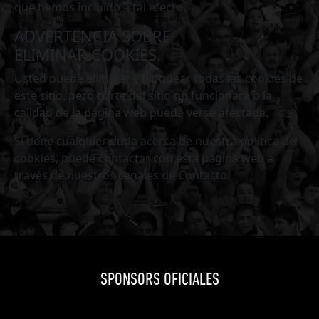
que hemos incluido a tal efecto.
ADVERTENCIA SOBRE
ELIMINAR COOKIES.
Usted puede eliminar y bloquear todas las cookies de
este sitio, pero parte del sitio no funcionará o la
calidad de la página web puede verse afectada.
Si tiene cualquier duda acerca de nuestra política de
cookies, puede contactar con esta página web a
través de nuestros canales de Contacto.
SPONSORS OFICIALES