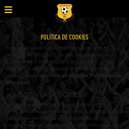
POLÍTICA DE COOKIES
En cumplimiento con lo dispuesto en el artículo 22.2
de la Ley 34/2002, de 11 de julio, de Servicios de la
Sociedad de la Información y de Comercio
Electrónico, esta página web le informa, en esta
sección, sobre la
política de recogida y tratamiento
de cookies
.
¿QUÉ SON LAS COOKIES?
Una cookie es un fichero que se descarga en su
ordenador al acceder a determinadas páginas web.
Las cookies permiten a una página web, entre otras
cosas, almacenar y recuperar información sobre los