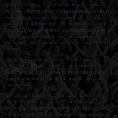
Esta página web utiliza servicios de terceros para
recopilar información con fines estadísticos y de uso
de la web. Se usan cookies de DoubleClick para
mejorar la publicidad que se incluye en el sitio web.
Son utilizadas para orientar la publicidad según el
contenido que es relevante para un usuario,
mejorando así la calidad de experiencia en el uso del
mismo.
En concreto, usamos los servicios de Google Adsense
y de Google Analytics para nuestras estadísticas y
publicidad. Algunas cookies son esenciales para el
funcionamiento del sitio, por ejemplo el buscador
incorporado.
Nuestro sitio incluye otras funcionalidades
proporcionadas por terceros. Usted puede
fácilmente compartir el contenido en redes sociales
como Facebook, Twitter o Google +, con los botones