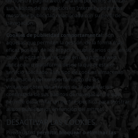
de nuestra página web. Para ello podemos analizar
sus hábitos de navegación en Internet y podemos
mostrarle publicidad relacionada con su perfil de
navegación.
Cookies de publicidad comportamental
: Son
aquellas que permiten la gestión, de la forma más
eficaz posible, de los espacios publicitarios que, en su
caso, el editor haya incluido en una página web,
aplicación o plataforma desde la que presta el
servicio solicitado. Este tipo de cookies almacenan
información del comportamiento de los
visitantes obtenida a través de la observación
continuada de sus hábitos de navegación, lo que
permite desarrollar un perfil específico para mostrar
avisos publicitarios en función del mismo.
DESACTIVAR LAS COOKIES.
Puede usted
permitir, bloquear o eliminar las